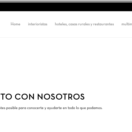
Home
interioristas
hoteles, casas rurales y restaurantes
multi
CTO CON NOSOTROS
tes posible para conocerte y ayudarte en todo lo que podamos.