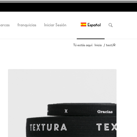
marcas
franquicias
Iniciar Sesión
Español
Tú estás aquí:
Inicio
/
testJR