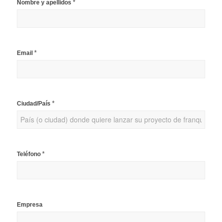
Candidato
*
Nombre y apellidos
registro
*
Email
*
Ciudad/País
*
Teléfono
Empresa